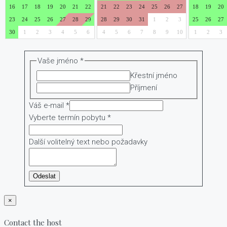
Vaše jméno
*
Křestní jméno
Příjmení
Váš e-mail
*
t
Vyberte termín pobytu
*
e
x
Další volitelný text nebo požadavky
t
p
Odeslat
o
ž
×
a
d
Contact the host