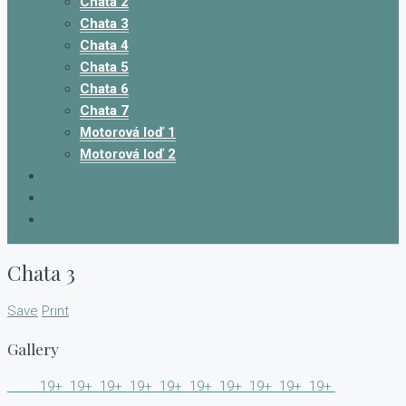
Chata 2
Chata 3
Chata 4
Chata 5
Chata 6
Chata 7
Motorová loď 1
Motorová loď 2
Podmínky
Kontakt
Deutsch
Chata 3
Save
Print
Gallery
19+
19+
19+
19+
19+
19+
19+
19+
19+
19+