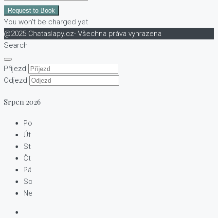
Request to Book
You won't be charged yet
@2025 Chataslapy.cz- Všechna práva vyhrazena
Search
Příjezd
Odjezd
Srpen
2026
Po
Út
St
Čt
Pá
So
Ne