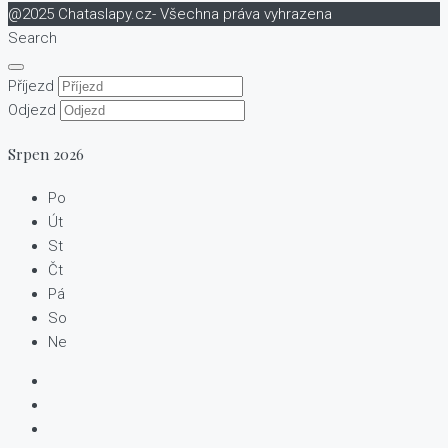
@2025 Chataslapy.cz- Všechna práva vyhrazena
Search
Příjezd
Odjezd
Srpen
2026
Po
Út
St
Čt
Pá
So
Ne