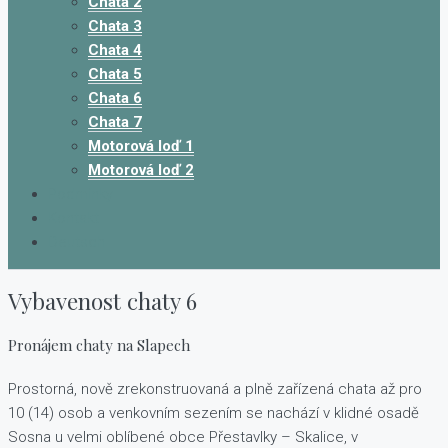
Chata 2
Chata 3
Chata 4
Chata 5
Chata 6
Chata 7
Motorová loď 1
Motorová loď 2
Podmínky
Kontakt
Deutsch
Vybavenost chaty 6
Pronájem chaty na Slapech
Prostorná, nově zrekonstruovaná a plně zařízená chata až pro
10 (14) osob a venkovním sezením se nachází v klidné osadě
Sosna u velmi oblíbené obce Přestavlky – Skalice, v