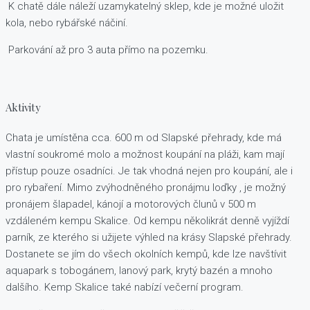
K chatě dále náleží uzamykatelný sklep, kde je možné uložit
kola, nebo rybářské náčiní.
Parkování až pro 3 auta přímo na pozemku.
Aktivity
Chata je umístěna cca. 600 m od Slapské přehrady, kde má
vlastní soukromé molo a možnost koupání na pláži, kam mají
přístup pouze osadníci. Je tak vhodná nejen pro koupání, ale i
pro rybaření. Mimo zvýhodněného pronájmu loďky , je možný
pronájem šlapadel, kánojí a motorových člunů v 500 m
vzdáleném kempu Skalice. Od kempu několikrát denně vyjíždí
parník, ze kterého si užijete výhled na krásy Slapské přehrady.
Dostanete se jím do všech okolních kempů, kde lze navštívit
aquapark s tobogánem, lanový park, krytý bazén a mnoho
dalšího. Kemp Skalice také nabízí večerní program.