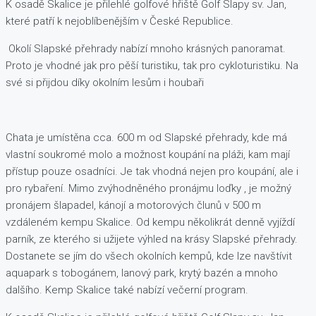
K osadě Skalice je přilehlé golfové hřiště Golf Slapy sv. Jan,
které patří k nejoblíbenějším v České Republice.
Okolí Slapské přehrady nabízí mnoho krásných panoramat.
Proto je vhodné jak pro pěší turistiku, tak pro cykloturistiku. Na
své si přijdou díky okolním lesům i houbaři
Chata je umístěna cca. 600 m od Slapské přehrady, kde má
vlastní soukromé molo a možnost koupání na pláži, kam mají
přístup pouze osadníci. Je tak vhodná nejen pro koupání, ale i
pro rybaření. Mimo zvýhodněného pronájmu loďky , je možný
pronájem šlapadel, kánojí a motorových člunů v 500 m
vzdáleném kempu Skalice. Od kempu několikrát denně vyjíždí
parník, ze kterého si užijete výhled na krásy Slapské přehrady.
Dostanete se jím do všech okolních kempů, kde lze navštívit
aquapark s tobogánem, lanový park, krytý bazén a mnoho
dalšího. Kemp Skalice také nabízí večerní program.