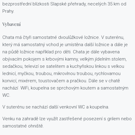
bezprostřední blízkosti Slapské přehrady, necelých 35 km od
Prahy.
Vybavení
Chata má čtyři samostatné dvoulůžkové ložnice. V suterénu,
který má samostatný vchod je umístěna další ložnice a dále je
na půdě ložnice například pro děti. Chata je dále vybavena
obývacím pokojem s krbovými kamny, velkým jídelním stolem,
sedačkou, televizí se satelitem a kuchyňskou linkou s velkou
lednicí, myčkou, troubou, mikrovlnou troubou, rychlovarnou
konvicí, mixérem, toustovačem a pračkou. Dále se v chatě
nachází WiFi, koupelna se sprchovým koutem a samostatným
WC.
V suterénu se nachází další venkovní WC a koupelna.
Venku na zahradě lze využít zastřešené posezení s grilem nebo
samostatné ohniště.