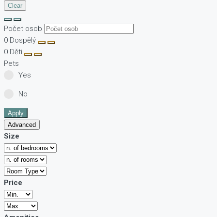
Clear
Počet osob
0
Dospělý
0
Děti
Pets
Yes
No
Apply
Advanced
Size
Price