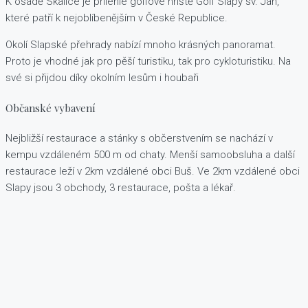
K osadě Skalice je přilehlé golfové hřiště Golf Slapy sv. Jan,
které patří k nejoblíbenějším v České Republice.
Okolí Slapské přehrady nabízí mnoho krásných panoramat.
Proto je vhodné jak pro pěší turistiku, tak pro cykloturistiku. Na
své si přijdou díky okolním lesům i houbaři
Občanské vybavení
Nejbližší restaurace a stánky s občerstvením se nachází v
kempu vzdáleném 500 m od chaty. Menší samoobsluha a další
restaurace leží v 2km vzdálené obci Buš. Ve 2km vzdálené obci
Slapy jsou 3 obchody, 3 restaurace, pošta a lékař.