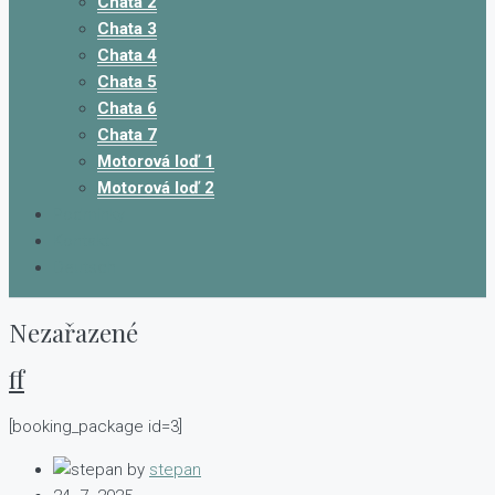
Chata 2
Chata 3
Chata 4
Chata 5
Chata 6
Chata 7
Motorová loď 1
Motorová loď 2
Podmínky
Kontakt
Deutsch
Nezařazené
ff
[booking_package id=3]
by
stepan