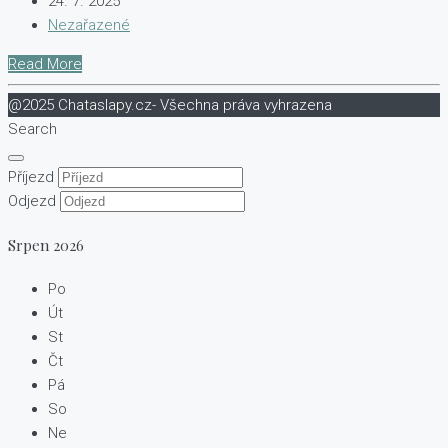
24. 7. 2025
Nezařazené
Read More
@2025 Chataslapy.cz- Všechna práva vyhrazena
Search
Příjezd
Odjezd
Srpen
2026
Po
Út
St
Čt
Pá
So
Ne